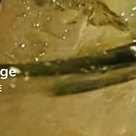
nge
E