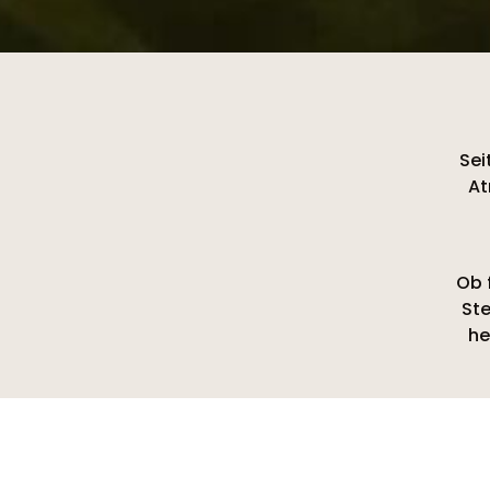
Sei
At
Ob 
Ste
he