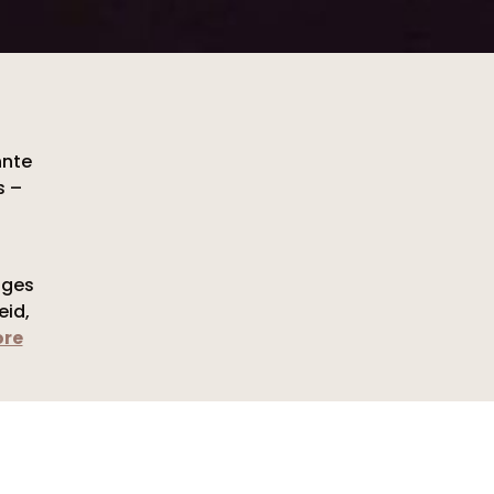
nnte
s –
iges
eid,
ore